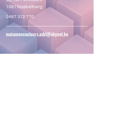
1081 Koekelberg
0487 372 770
maisonencouleurs.asbl@skynet.be
Envie de faire du
volontariat ?
Contactez-nous pour proposer
vos idées et services
Écrivez à