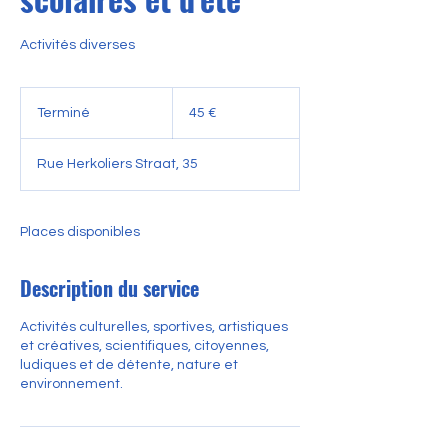
Activités diverses
45
euros
Terminé
T
45 €
e
r
Rue Herkoliers Straat, 35
m
i
n
é
Places disponibles
Description du service
Activités culturelles, sportives, artistiques
et créatives, scientifiques, citoyennes,
ludiques et de détente, nature et
environnement.