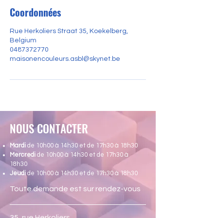
Coordonnées
Rue Herkoliers Straat 35, Koekelberg,
Belgium
0487372770
maisonencouleurs.asbl@skynet.be
NOUS CONTACTER
Mardi
de 10h00 à 14h30 et de 17h30 à 18h30
Mercredi
de 10h00 à 14h30 et de 17h30 à
18h30
Jeudi
de 10h00 à 14h30 et de 17h30 à 18h30
Toute demande est sur rendez-vous
35, rue Herkoliers