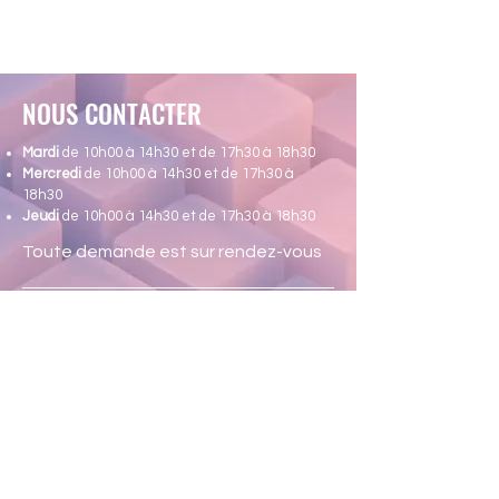
NOUS CONTACTER
Mardi
de 10h00 à 14h30 et de 17h30 à 18h30
Mercredi
de 10h00 à 14h30 et de 17h30 à
18h30
Jeudi
de 10h00 à 14h30 et de 17h30 à 18h30
Toute demande est sur rendez-vous
35, rue Herkoliers
1081 Koekelberg
0487 372 770
maisonencouleurs.asbl@skynet.be