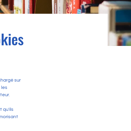
okies
échargé sur
 les
teur.
 qu'ils
émorisant