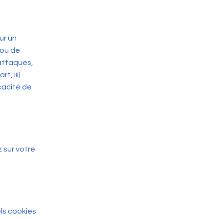
ur un
 ou de
-attaques,
t, iii)
cacité de
 sur votre
els cookies