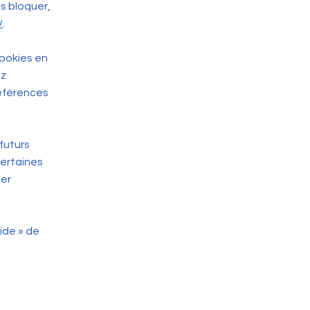
s bloquer,
/
.
cookies en
ez
références
futurs
certaines
ter
Aide » de