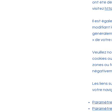
ont été dé
visitez
htt
Il est éga
modifiant 
généraleme
» de votre
Veuillez n
cookies ou
zones ou f
négativeme
Les liens s
votre navi
Paramètres
Paramètres