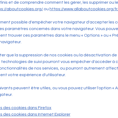
finis et de comprendre comment les gérer, les supprimer ou le
ps://aboutcookies.org/
ou
https://www.allaboutcookies.org/fr
lement possible d'empêcher votre navigateur d'accepter les 
les paramètres concernés dans votre navigateur. Vous pouv
nt trouver ces paramètres dans le menu « Options » ou « P
 navigateur.
oter que la suppression de nos cookies ou la désactivation de 
 technologies de suivi pourront vous empêcher d'accéder à 
onctionnalités de nos services, ou pourront autrement affec
nt votre expérience d'utilisateur.
uivants peuvent être utiles, ou vous pouvez utiliser l'option « 
gateur.
 des cookies dans Firefox
 des cookies dans Internet Explorer