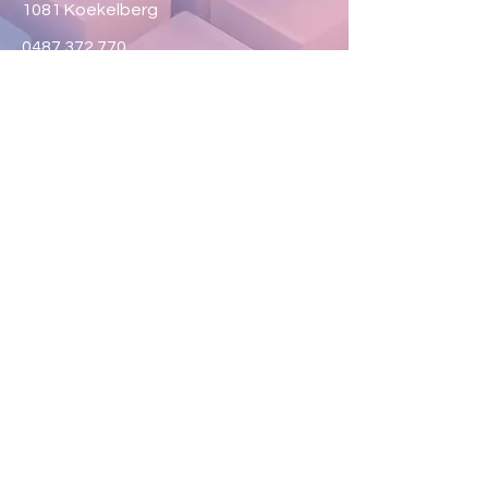
1081 Koekelberg
0487 372 770
maisonencouleurs.asbl@skynet.be
Envie de faire du
volontariat ?
Contactez-nous pour proposer
vos idées et services
Écrivez à